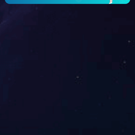
阻垢剂
低浊添加剂
酸碱清洗剂
更多药剂请电话咨询
相关业务
柔性防水套管，刚性防水套管预埋件
建筑类预埋件
黑臭水体治理
环境影响评估
雨水的收集设备
手机扫一扫
普优特环保APP下载
噪音治理
首页
|
普优特简介
|
产品
|
成功案例
|
普优特动态
|
联系普优特
|
普优特环保
APP
|
联系电话：
18088135763