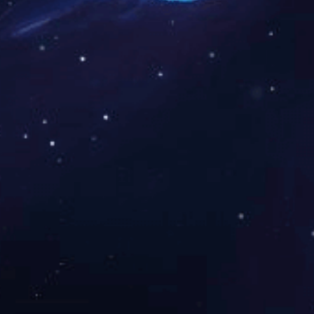
设备
，
1878856
上一篇：没
下一篇：没
污水处理设备
九游电竞（NINE GAME）·官方网站
地埋式污水处理设备
一体化气浮机
UASB厌氧塔（UASB厌氧反应器）
芬顿氧化设备
微动力亚洲罐（微型一体化污水处理
设备