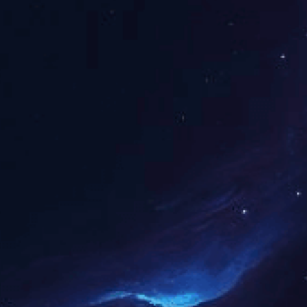
云南
污
云南普
程
，
人
应设备
处理设