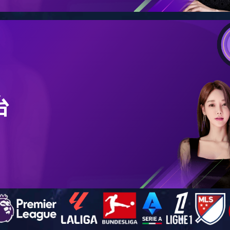
理工程
云南污水处理厂工
来源：云南普优特环保科技
作者：普优特
日